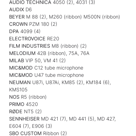
AUDIO TECHNICA
4050 (2), 4031 (3)
AUDIX
D6
BEYER
M 88 (2), M260 (ribbon) M500N (ribbon)
CROWN
PZM 180 (2)
DPA
4099 (4)
ELECTROVOICE
RE20
FILM INDUSTRIES
M8 (ribbon) (2)
MELODIUM
42B (ribbon), 75A, 76A
MILAB
VIP 50, VM 41 (2)
MIC&MOD
C12 tube microphone
MIC&MOD
U47 tube microphone
NEUMAN
U87i, U87Ai, KM85 (2), KM184 (6),
KMS105
NOS
R5 (ribbon)
PRIMO
4520
RØDE
NT5 (2)
SENNHEISER
MD 421 (7), MD 441 (5), MD 427,
E604 (7), E906 (3)
SBO CUSTOM
Ribbon (2)