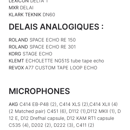
LEXICON
DELTA T
MXR
DELAI
KLARK TEKNIK
DN60
DELAIS ANALOGIQUES :
ROLAND
SPACE ECHO RE 150
ROLAND
SPACE ECHO RE 301
KORG
STAGE ECHO
KLEMT
ECHOLETTE NG51S tube tape echo
REVOX
A77 CUSTOM TAPE LOOP ECHO
MICROPHONES
AKG
C414 EB-P48 (2), C414 XLS (2),C414 XLII (4)
(2 Matched pair) C451 (6), D112 (1),D112 MKII (1), D
12 E, D12 Drefhal capsule, D12 KAM RT1 capsule
C535 (4), D202 (2), D222 (3), C411 (2)