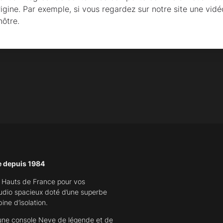
origine. Par exemple, si vous regardez sur notre site une vidé
nôtre.
e depuis 1984
s Hauts de France pour vos
udio spacieux doté d’une superbe
ine d’isolation.
’une console Neve de légende et de