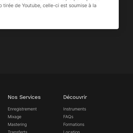
o tirée de Youtube, celle-ci est soumise à la
Nos Services
Découvrir
Enregistrement
Instruments
Mixage
FAQs
Mastering
Formations
Transferts
Location